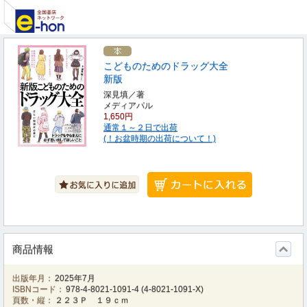
こどものためのドラッグ大全
新版
深見填／著
メディアパル
1,650円
通常１～２日で出荷
(！お盆時期の出荷について！)
商品情報
出版年月：
2025年7月
ISBNコード：
978-4-8021-1091-4
(
4-8021-1091-X
)
頁数・縦：
２２３Ｐ １９ｃｍ