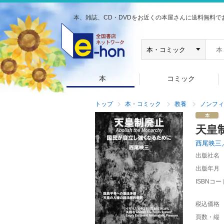
本、雑誌、CD・DVDをお近くの本屋さんに送料無料で
本
コミック
トップ
本・コミック
教養
ノンフィ
天皇
西尾映三
出版社名
出版年月
ISBNコー
税込価格
頁数・縦