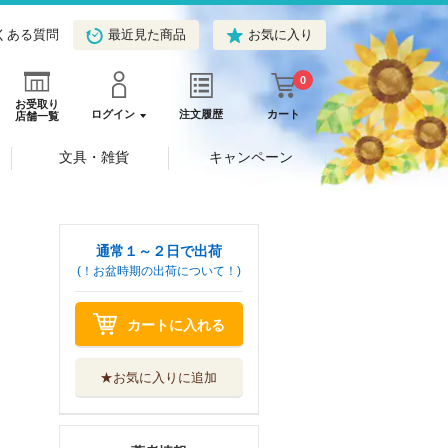
くある質問
最近見た商品
お気に入り
0
お受取り
ログイン
注文履歴
カート
店舗一覧
文具・雑貨
キャンペーン
通常１～２日で出荷
(！お盆時期の出荷について！)
カートに入れる
★お気に入りに追加