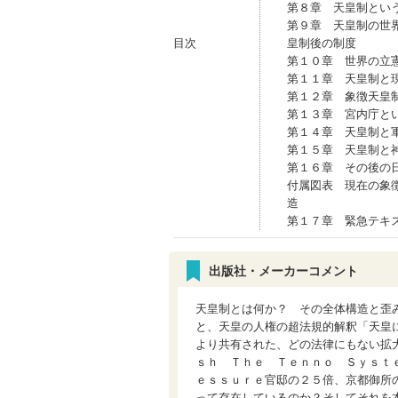
第８章 天皇制とい
第９章 天皇制の世
目次
皇制後の制度
第１０章 世界の立
第１１章 天皇制と
第１２章 象徴天皇
第１３章 宮内庁と
第１４章 天皇制と
第１５章 天皇制と
第１６章 その後の
付属図表 現在の象
造
第１７章 緊急テキ
出版社・メーカーコメント
天皇制とは何か？ その全体構造と歪
と、天皇の人権の超法規的解釈「天皇
より共有された、どの法律にもない拡
ｓｈ Ｔｈｅ Ｔｅｎｎｏ Ｓｙｓｔ
ｅｓｓｕｒｅ官邸の２５倍、京都御所
って存在しているのか？そしてそれを