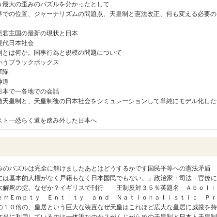
う最大の歪みのパズルを分かったとして
界での位置、ジャーナリズムの問題点、天皇制と憲法改正、何も変える必要の
憲君主国の最新の現状と日本
現代日本社会
制とは何か。国事行為と規模の問題について
いうブラックボックス
軍隊
神道
日本で―各地での会話
徴天皇制と、天皇制後の日本社会をシミュレーションして単純にモデル化した
スト―恐らく道を踏み外した日本へ
みのパズルは完全に解けましたあとはどうするかです国民平等への憲法矛盾
には基本的人権がなく戸籍もなく日本国民でもない。」政治家・司法・官僚に
大解釈の掟。なぜか？イギリスで刊行 王制反対３５％英題名 Ａｂｏｌｉ
ｅｍＥｍｐｔｙ Ｅｎｔｉｔｙ ａｎｄ Ｎａｔｉｏｎａｌｉｓｔｉｃ Ｐｒ
の１０倍の、皇居という巨大な装置なぜ天皇はこれほど広大な皇居に威厳を持
本当に利用しているのは一体誰なのか？がんじがらめの天皇制と日本人天皇制