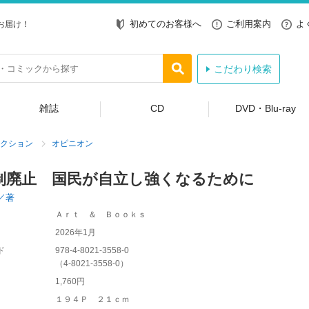
初めてのお客様へ
ご利用案内
よ
お届け！
こだわり検索
雑誌
CD
DVD・Blu-ray
クション
オピニオン
制廃止 国民が自立し強くなるために
／著
Ａｒｔ ＆ Ｂｏｏｋｓ
2026年1月
ド
978-4-8021-3558-0
（
4-8021-3558-0
）
1,760円
１９４Ｐ ２１ｃｍ