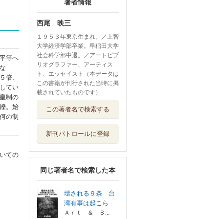
著者情報
西尾 映三
１９５３年東京生まれ。／上智
大学経済学部卒業。早稲田大学
社会科学部中退。／アートビブ
平等へ
リオグラファー、アーティス
な
ト、エッセイスト（本データは
５倍、
この書籍が刊行された当時に掲
してい
載されていたものです）
皇制の
轢。始
この著者名で検索する
何の制
新刊パトロールに登録
いての
同じ著者名で検索した本
壊される９条 台
湾有事は起こら...
Ａｒｔ ＆ Ｂ...