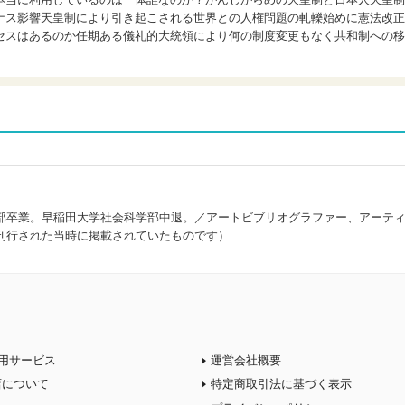
ナス影響天皇制により引き起こされる世界との人権問題の軋轢始めに憲法改正
セスはあるのか任期ある儀礼的大統領により何の制度変更もなく共和制への移
部卒業。早稲田大学社会科学部中退。／アートビブリオグラファー、アーテ
刊行された当時に掲載されていたものです）
用サービス
運営会社概要
店について
特定商取引法に基づく表示