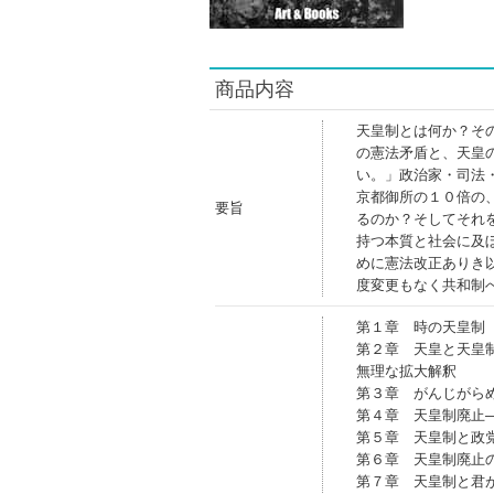
商品内容
天皇制とは何か？そ
の憲法矛盾と、天皇
い。」政治家・司法
京都御所の１０倍の
要旨
るのか？そしてそれ
持つ本質と社会に及
めに憲法改正ありき
度変更もなく共和制
第１章 時の天皇制
第２章 天皇と天皇
無理な拡大解釈
第３章 がんじがら
第４章 天皇制廃止
第５章 天皇制と政
第６章 天皇制廃止
第７章 天皇制と君