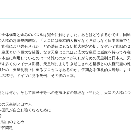
の全体構造と歪みのパズルは完全に解けました。あとはどうするかです。国民
の人権の超法規的解釈。「天皇には基本的人権がなく戸籍もなく日本国民でも
・官僚により共有された、どの法律にもない拡大解釈の掟。なぜか？官邸の２
、皇居という巨大な装置。なぜ天皇はこれほど広大な皇居に威厳を持って存在
を本当に利用しているのは一体誰なのか？がんじがらめの天皇制と日本人。天
ぼす多くのマイナス影響。天皇制により引き起こされる世界との人権問題の軋
以外の、天皇制廃止に至るプロセスはあるのか。任期ある儀礼的大統領により
への移行。ドイツに見る先例。その後の日本。
制とは何か。そして国民平等への憲法矛盾の無理な正当化と、天皇の人権につ
めの天皇制と日本人
―国民が自立し強くなるために
党
の理由のまとめ
が代問題