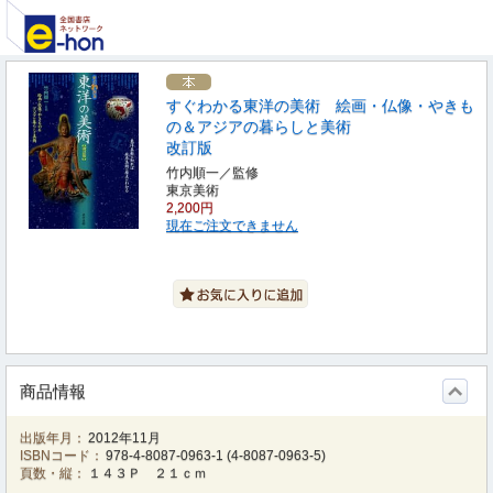
すぐわかる東洋の美術 絵画・仏像・やきも
の＆アジアの暮らしと美術
改訂版
竹内順一／監修
東京美術
2,200円
現在ご注文できません
商品情報
出版年月：
2012年11月
ISBNコード：
978-4-8087-0963-1
(
4-8087-0963-5
)
頁数・縦：
１４３Ｐ ２１ｃｍ