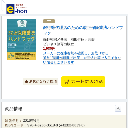
銀行等代理店のための改正保険業法ハンドブ
ック
錦野裕宗／共著 稲田行祐／共著
ビジネス教育出版社
1,980円
メーカーに在庫有無を確認し、お取り寄せ
通常1週間~4週間で出荷 ※品切れ等で入手できな
い場合もございます
商品情報
出版年月：
2016年6月
ISBNコード：
978-4-8283-0619-3
(
4-8283-0619-6
)