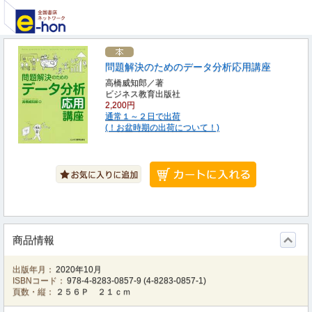
問題解決のためのデータ分析応用講座
高橋威知郎／著
ビジネス教育出版社
2,200円
通常１～２日で出荷
(！お盆時期の出荷について！)
商品情報
出版年月：
2020年10月
ISBNコード：
978-4-8283-0857-9
(
4-8283-0857-1
)
頁数・縦：
２５６Ｐ ２１ｃｍ