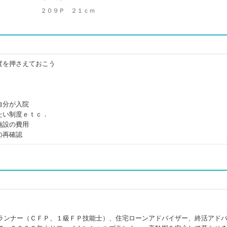
２０９Ｐ ２１ｃｍ
度を押さえておこう
自分が入院
たい制度ｅｔｃ．
施設の費用
の再確認
ランナー（ＣＦＰ、１級ＦＰ技能士）、住宅ローンアドバイザー、終活アド