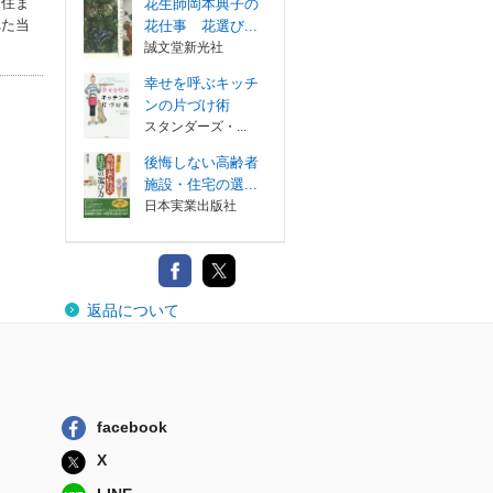
る住ま
花生師岡本典子の
れた当
花仕事 花選び...
誠文堂新光社
幸せを呼ぶキッチ
ンの片づけ術
スタンダーズ・...
後悔しない高齢者
施設・住宅の選...
日本実業出版社
返品について
facebook
X