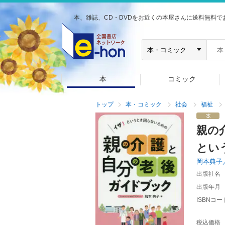
本、雑誌、CD・DVDをお近くの本屋さんに送料無料で
本
コミック
トップ
本・コミック
社会
福祉
親の
とい
岡本典子
出版社名
出版年月
ISBNコー
税込価格