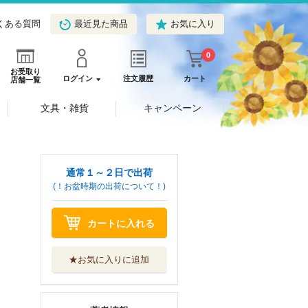
くある質問
最近見た商品
お気に入り
0
お受取り
ログイン
注文履歴
カート
店舗一覧
文具・雑貨
キャンペーン
通常１～２日で出荷
(！お盆時期の出荷について！)
カートに入れる
★お気に入りに追加