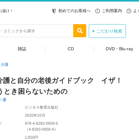
初めてのお客様へ
ご利用案内
よ
お届け！
こだわり検索
雑誌
CD
DVD・Blu-ray
介護
介護と自分の老後ガイドブック イザ！
うとき困らないための
／著
ビジネス教育出版社
2020年10月
ド
978-4-8283-0858-6
（
4-8283-0858-X
）
1,650円