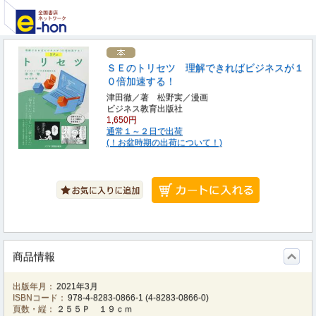
ＳＥのトリセツ 理解できればビジネスが１
０倍加速する！
津田徹／著 松野実／漫画
ビジネス教育出版社
1,650円
通常１～２日で出荷
(！お盆時期の出荷について！)
商品情報
出版年月：
2021年3月
ISBNコード：
978-4-8283-0866-1
(
4-8283-0866-0
)
頁数・縦：
２５５Ｐ １９ｃｍ