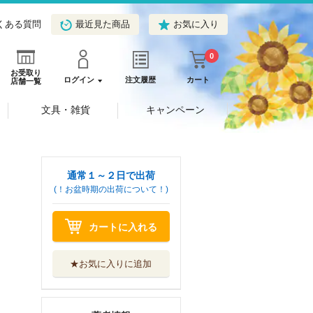
くある質問
最近見た商品
お気に入り
0
お受取り
ログイン
注文履歴
カート
店舗一覧
文具・雑貨
キャンペーン
通常１～２日で出荷
(！お盆時期の出荷について！)
カートに入れる
★お気に入りに追加