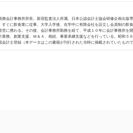
税務会計事務所所長。新宿監査法人所属。日本公認会計士協会研修企画出版
、すぐに飲食業に従事。大学入学後、在学中に有限会社を設立し会員制の飲
経営に携わる。その後、会計事務所勤務を経て、平成１０年に会計事務所を
計業務、創業支援、Ｍ＆Ａ、相続、事業承継支援などを行っている。昭和５
認会計士登録（本データはこの書籍が刊行された当時に掲載されていたもの