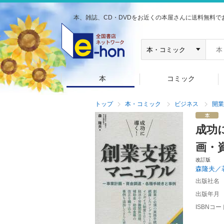
本、雑誌、CD・DVDをお近くの本屋さんに送料無料で
本
コミック
トップ
本・コミック
ビジネス
開業
成功
画・
改訂版
森隆夫／
出版社名
出版年月
ISBNコー