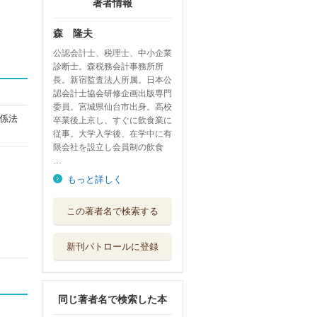
著者情報
森 隆夫
公認会計士、税理士、中小企業
診断士。森税務会計事務所所
長。新宿監査法人所属。日本公
認会計士協会研修企画出版専門
委員。宮城県仙台市出身。高校
係法
卒業後上京し、すぐに飲食業に
従事。大学入学後、在学中に有
限会社を設立し会員制の飲食
…
もっと詳しく
熱力学の基礎
この著者名で検索する
大学教育出版
新刊パトロールに登録
熱力学の基礎
大学教育出版
同じ著者名で検索した本
振動・波動