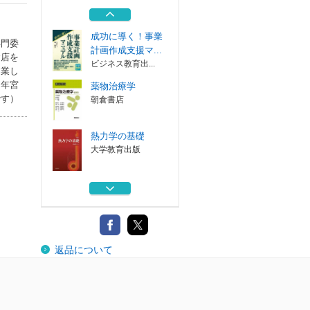
朝倉書店
成功に導く！事業
専門委
計画作成支援マ...
食店を
ビジネス教育出...
開業し
６年宮
薬物治療学
です）
朝倉書店
熱力学の基礎
大学教育出版
熱力学の基礎
大学教育出版
振動・波動
返品について
朝倉書店
成功に導く！事業
計画作成支援マ...