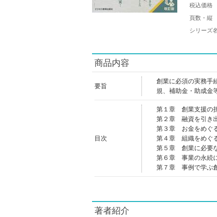
税込価格
頁数・縦
シリーズ
商品内容
創業に必須の実務手
要旨
規、補助金・助成金
第１章 創業支援の
第２章 融資を引き
第３章 お金をめぐ
目次
第４章 組織をめぐ
第５章 創業に必要
第６章 事業の永続
第７章 事例で学ぶ
著者紹介