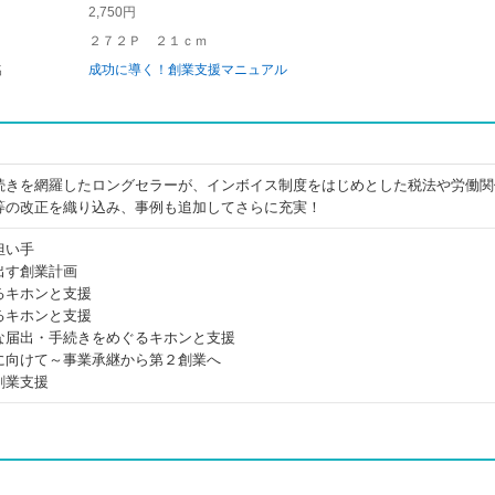
2,750円
２７２Ｐ ２１ｃｍ
名
成功に導く！創業支援マニュアル
続きを網羅したロングセラーが、インボイス制度をはじめとした税法や労働関
等の改正を織り込み、事例も追加してさらに充実！
担い手
出す創業計画
るキホンと支援
るキホンと支援
な届出・手続きをめぐるキホンと支援
に向けて～事業承継から第２創業へ
創業支援