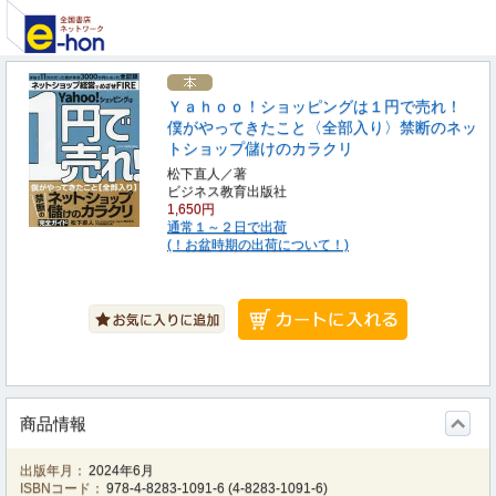
Ｙａｈｏｏ！ショッピングは１円で売れ！
僕がやってきたこと〈全部入り〉禁断のネッ
トショップ儲けのカラクリ
松下直人／著
ビジネス教育出版社
1,650円
通常１～２日で出荷
(！お盆時期の出荷について！)
商品情報
出版年月：
2024年6月
ISBNコード：
978-4-8283-1091-6
(
4-8283-1091-6
)