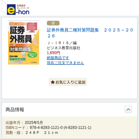
証券外務員二種対策問題集 ２０２５～２０
２６
Ｊ－ＩＲＩＳ／編
ビジネス教育出版社
1,650円
絶版商品です
現在ご注文できません
商品情報
出版年月：
2025年5月
ISBNコード：
978-4-8283-1121-0
(
4-8283-1121-1
)
頁数・縦：
２４８Ｐ ２１ｃｍ