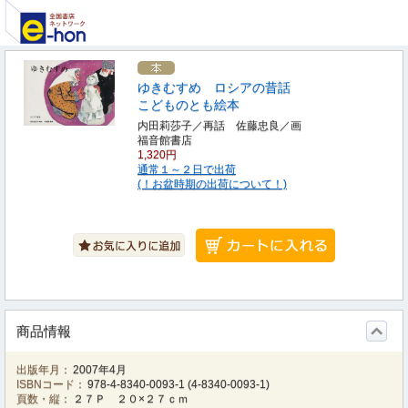
ゆきむすめ ロシアの昔話
こどものとも絵本
内田莉莎子／再話 佐藤忠良／画
福音館書店
1,320円
通常１～２日で出荷
(！お盆時期の出荷について！)
商品情報
出版年月：
2007年4月
ISBNコード：
978-4-8340-0093-1
(
4-8340-0093-1
)
頁数・縦：
２７Ｐ ２０×２７ｃｍ