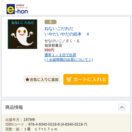
ねないこだれだ
いやだいやだの絵本 ４
せなけいこ／さく・え
福音館書店
990円
通常１～２日で出荷
(！お盆時期の出荷について！)
商品情報
出版年月：
1978年
ISBNコード：
978-4-8340-0218-8
(
4-8340-0218-7
)
頁数・縦：
１冊 １７×１７ｃｍ