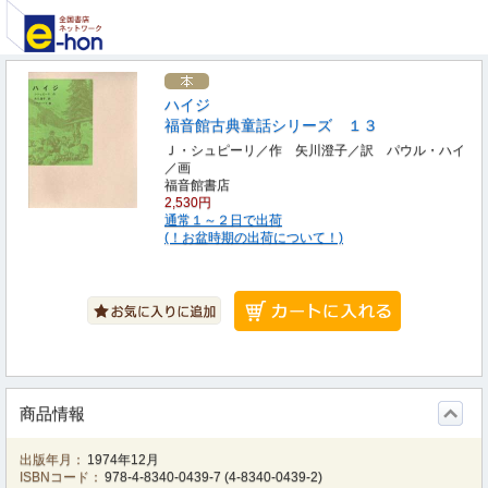
ハイジ
福音館古典童話シリーズ １３
Ｊ・シュピーリ／作 矢川澄子／訳 パウル・ハイ
／画
福音館書店
2,530円
通常１～２日で出荷
(！お盆時期の出荷について！)
商品情報
出版年月：
1974年12月
ISBNコード：
978-4-8340-0439-7
(
4-8340-0439-2
)