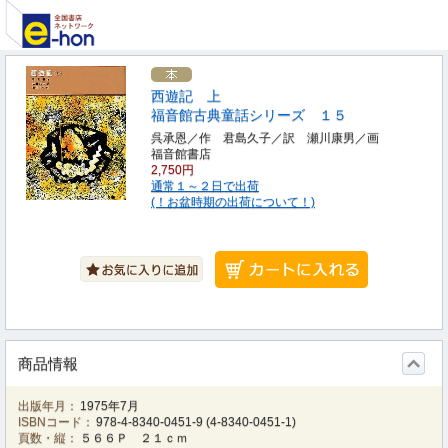
西遊記 上
福音館古典童話シリーズ １５
呉承恩／作 君島久子／訳 瀬川康男／画
福音館書店
2,750円
通常１～２日で出荷
(！お盆時期の出荷について！)
商品情報
出版年月：
1975年7月
ISBNコード：
978-4-8340-0451-9
(
4-8340-0451-1
)
頁数・縦：
５６６Ｐ ２１ｃｍ