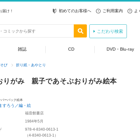
初めてのお客様へ
ご利用案内
よ
お届け！
こだわり検索
雑誌
CD
DVD・Blu-ray
そび
折り紙・あやとり
おりがみ 親子であそぶおりがみ絵本
ーパーバック絵本
ますろう／編・絵
福音館書店
1984年5月
ド
978-4-8340-0613-1
（
4-8340-0613-1
）