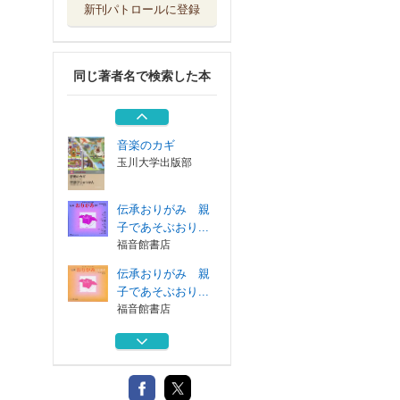
新刊パトロールに登録
本のれきし５００
０年
福音館書店
同じ著者名で検索した本
あやとりいととり
１・２・３ 親...
福音館書店
音楽のカギ
玉川大学出版部
伝承おりがみ 親
子であそぶおり...
福音館書店
伝承おりがみ 親
子であそぶおり...
福音館書店
本のれきし５００
０年
福音館書店