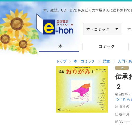
本、雑誌、CD・DVDをお近くの本屋さんに送料無料で
本
コミック
トップ
本・コミック
児童
入門・あ
伝承
２
福音館のペ
つじむら
出版社名
出版年月
ISBNコー