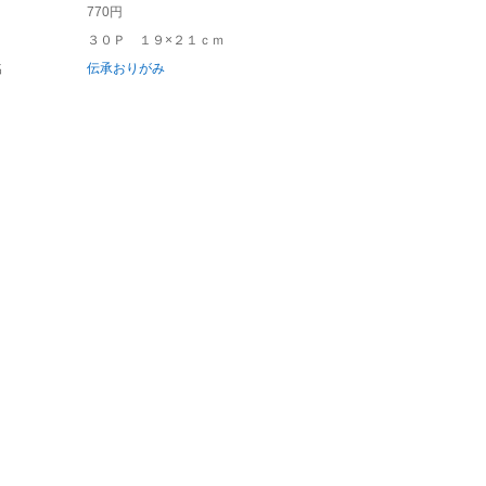
770円
３０Ｐ １９×２１ｃｍ
名
伝承おりがみ