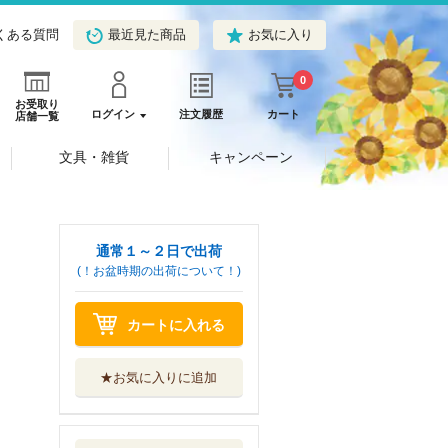
くある質問
最近見た商品
お気に入り
0
お受取り
ログイン
注文履歴
カート
店舗一覧
文具・雑貨
キャンペーン
通常１～２日で出荷
(！お盆時期の出荷について！)
カートに入れる
★お気に入りに追加
伝承おりがみ 親
子であそぶおり...
福音館書店