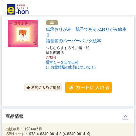
伝承おりがみ 親子であそぶおりがみ絵本
３
福音館のペーパーバック絵本
つじむらますろう／編・絵
福音館書店
770円
通常１～２日で出荷
(！お盆時期の出荷について！)
商品情報
出版年月：
1984年5月
ISBNコード：
978-4-8340-0614-8
(
4-8340-0614-X
)