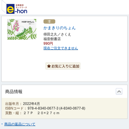
かまきりのちょん
得田之久／さくえ
福音館書店
990円
現在ご注文できません
商品情報
出版年月：
2022年4月
ISBNコード：
978-4-8340-0677-3
(
4-8340-0677-8
)
頁数・縦：
２７Ｐ ２０×２７ｃｍ
商品の返品について