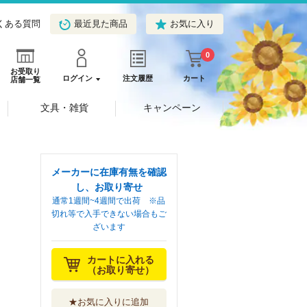
くある質問
最近見た商品
お気に入り
0
お受取り
ログイン
注文履歴
カート
店舗一覧
文具・雑貨
キャンペーン
メーカーに在庫有無を確認
し、お取り寄せ
通常1週間~4週間で出荷 ※品
切れ等で入手できない場合もご
ざいます
カートに入れる
（お取り寄せ）
★お気に入りに追加