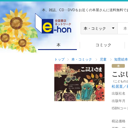
本、雑誌、CD・DVDをお近くの本屋さんに送料無料で
本
コミック
トップ
本・コミック
児童
知育絵本
こぶ
《こどもの
松居直／
出版社名
出版年月
ISBNコー
税込価格