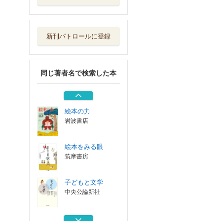
子どもと文学
中央公論新社
新刊パトロールに登録
絵本とは何か
筑摩書房
同じ著者名で検索した本
えすがたにょうぼ
う
ＢＬ出版
絵本の力
岩波書店
絵本をみる眼
筑摩書房
子どもと文学
中央公論新社
絵本とは何か