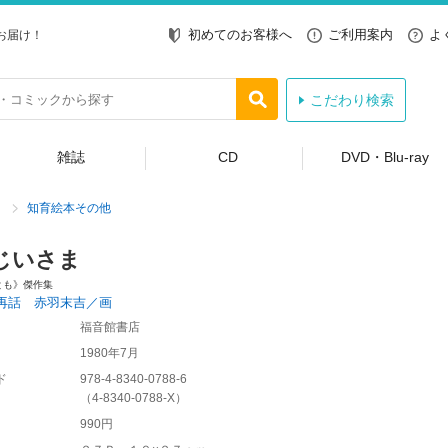
初めてのお客様へ
ご利用案内
よ
お届け！
こだわり検索
雑誌
CD
DVD・Blu-ray
知育絵本その他
じいさま
とも》傑作集
再話 赤羽末吉／画
福音館書店
1980年7月
ド
978-4-8340-0788-6
（
4-8340-0788-X
）
990円