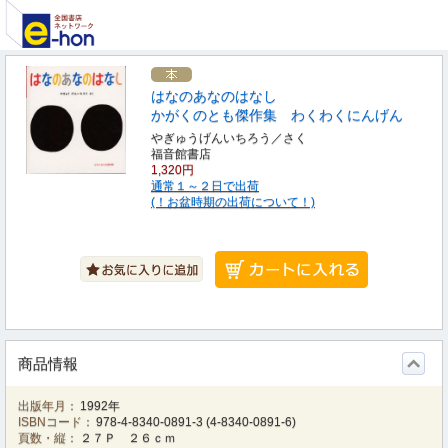
はなのあなのはなし
かがくのとも傑作集 わくわくにんげん
やぎゅうげんいちろう／さく
福音館書店
1,320円
通常１～２日で出荷
(！お盆時期の出荷について！)
商品情報
出版年月：
1992年
ISBNコード：
978-4-8340-0891-3
(
4-8340-0891-6
)
頁数・縦：
２７Ｐ ２６ｃｍ