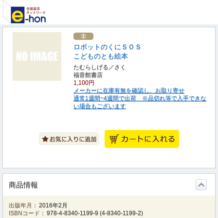
ロボットのくにＳＯＳ
こどものとも絵本
たむらしげる／さく
福音館書店
1,100円
メーカーに在庫有無を確認し、お取り寄せ
通常1週間~4週間で出荷 ※品切れ等で入手できな
い場合もございます
商品情報
出版年月：
2016年2月
ISBNコード：
978-4-8340-1199-9
(
4-8340-1199-2
)