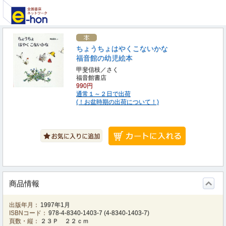
ちょうちょはやくこないかな
福音館の幼児絵本
甲斐信枝／さく
福音館書店
990円
通常１～２日で出荷
(！お盆時期の出荷について！)
商品情報
出版年月：
1997年1月
ISBNコード：
978-4-8340-1403-7
(
4-8340-1403-7
)
頁数・縦：
２３Ｐ ２２ｃｍ