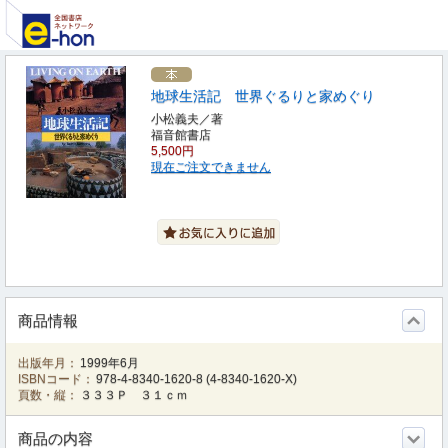
地球生活記 世界ぐるりと家めぐり
小松義夫／著
福音館書店
5,500円
現在ご注文できません
商品情報
出版年月：
1999年6月
ISBNコード：
978-4-8340-1620-8
(
4-8340-1620-X
)
頁数・縦：
３３３Ｐ ３１ｃｍ
商品の内容