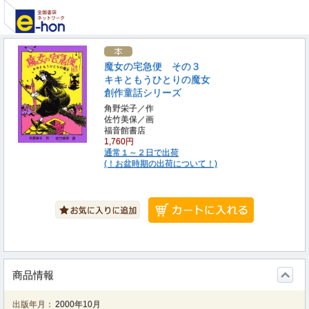
魔女の宅急便 その３
キキともうひとりの魔女
創作童話シリーズ
角野栄子／作
佐竹美保／画
福音館書店
1,760円
通常１～２日で出荷
(！お盆時期の出荷について！)
商品情報
出版年月：
2000年10月