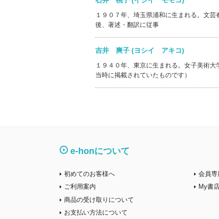
石井 桃子 (イシイ モモコ)
１９０７年、埼玉県浦和に生まれる。文芸
後、著述・翻訳に従事
吉井 爽子 (ヨシイ アキコ)
１９４０年、東京に生まれる。女子美術大
当時に掲載されていたものです）
e-honについて
初めてのお客様へ
会員専
ご利用案内
My書
商品の受け取りについて
お支払い方法について