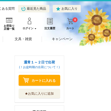
くある質問
最近見た商品
お気に入り
0
お受取り
ログイン
注文履歴
カート
店舗一覧
文具・雑貨
キャンペーン
通常１～２日で出荷
(！お盆時期の出荷について！)
カートに入れる
★お気に入りに追加