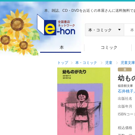
本、雑誌、CD・DVDをお近くの本屋さんに送料無料で
本
コミック
トップ
本・コミック
児童
児童文庫
幼も
福音館文庫
石井桃子
出版社名
出版年月
ISBNコー
税込価格