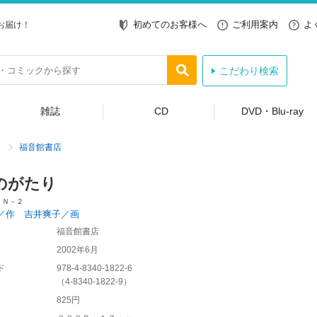
初めてのお客様へ
ご利用案内
よ
お届け！
こだわり検索
雑誌
CD
DVD・Blu-ray
福音館書店
のがたり
 Ｎ－２
／作 吉井爽子／画
福音館書店
2002年6月
ド
978-4-8340-1822-6
（
4-8340-1822-9
）
825円