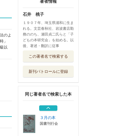
著者情報
石井 桃子
１９０７年、埼玉県浦和に生ま
れる。文芸春秋社、岩波書店勤
務ののち、瀬田貞二氏らと「子
法のよ
どもの本研究会」を始める。以
時」
後、著述・翻訳に従事
級以
子どもと文学
この著者名で検索する
中央公論新社
新刊パトロールに登録
精選女性随筆集
石井桃子 高峰...
文藝春秋
同じ著者名で検索した本
東京子ども図書館
共同企画復刊童...
福音館書店
３月の本
国書刊行会