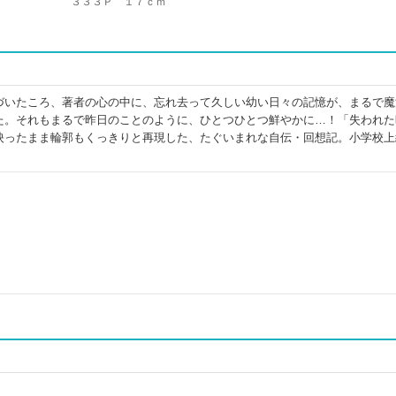
３３３Ｐ １７ｃｍ
づいたころ、著者の心の中に、忘れ去って久しい幼い日々の記憶が、まるで魔
た。それもまるで昨日のことのように、ひとつひとつ鮮やかに…！「失われた
映ったまま輪郭もくっきりと再現した、たぐいまれな自伝・回想記。小学校上