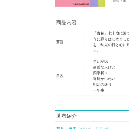
頁数・縦
商品内容
「古希」七十歳に近
うに蘇りはじめまし
要旨
を、幼児の目と心に
上。
早い記憶
身近な人びと
四季折々
目次
近所かいわい
明治の終り
一年生
著者紹介