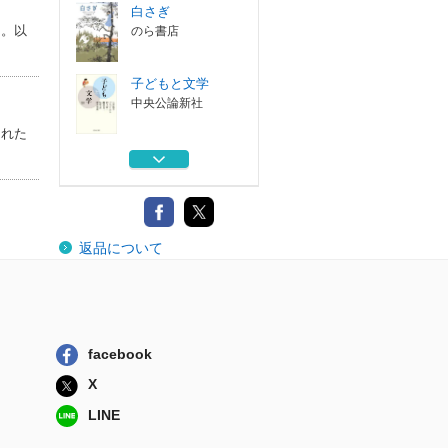
白さぎ
る。以
のら書店
子どもと文学
中央公論新社
された
精選女性随筆集
石井桃子 高峰...
文藝春秋
東京子ども図書館
返品について
共同企画復刊童...
福音館書店
３月の本
国書刊行会
facebook
白さぎ
X
のら書店
LINE
子どもと文学