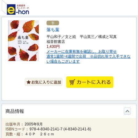
落ち葉
平山和子／文と絵 平山英三／構成と写真
福音館書店
1,430円
メーカーに在庫有無を確認し、お取り寄せ
通常1週間~4週間で出荷 ※品切れ等で入手できな
い場合もございます
商品情報
出版年月：
2005年9月
ISBNコード：
978-4-8340-2141-7
(
4-8340-2141-6
)
頁数・縦：
４０Ｐ ２６ｃｍ