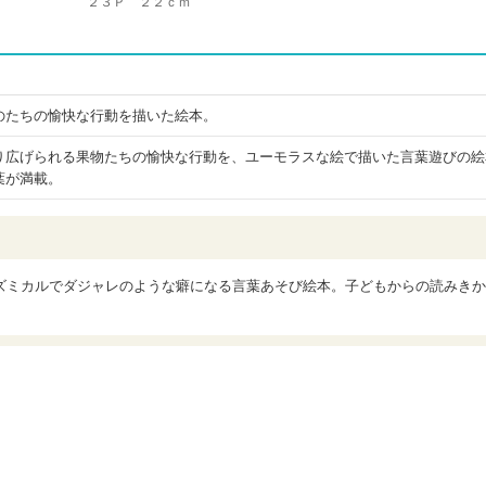
２３Ｐ ２２ｃｍ
のたちの愉快な行動を描いた絵本。
り広げられる果物たちの愉快な行動を、ユーモラスな絵で描いた言葉遊びの絵
葉が満載。
ズミカルでダジャレのような癖になる言葉あそび絵本。子どもからの読みきか