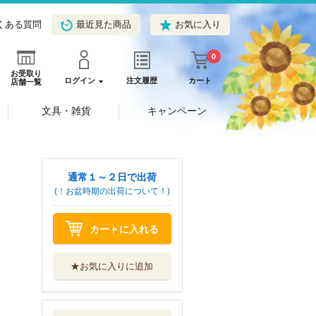
くある質問
最近見た商品
お気に入り
0
お受取り
ログイン
注文履歴
カート
店舗一覧
文具・雑貨
キャンペーン
通常１～２日で出荷
(！お盆時期の出荷について！)
カートに入れる
★お気に入りに追加
スージーのふしぎ
な一日
好学社