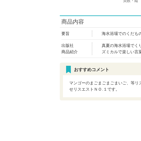
頁数・縦
商品内容
要旨
海水浴場でのくだも
出版社
真夏の海水浴場でく
商品紹介
ズミカルで楽しい言
おすすめコメント
マンゴーのまごまごまごまいご、等リ
せリスエストＮＯ.１です。