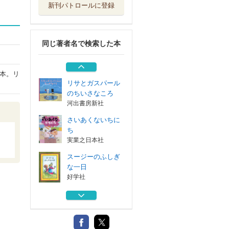
新刊パトロールに登録
もりのおく
光村教育図書
同じ著者名で検索した本
ラパンくんいい旅
を！
Ｇａｋｋｅｎ
本。リ
リサとガスパール
のちいさなころ
河出書房新社
さいあくないちに
ち
実業之日本社
スージーのふしぎ
な一日
好学社
もりのおく
光村教育図書