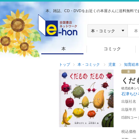
本、雑誌、CD・DVDをお近くの本屋さんに送料無料で
本
コミック
トップ
本・コミック
児童
知育絵本
くだ
幼児絵本シ
石津ちひ
出版社名
出版年月
ISBNコー
税込価格