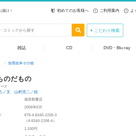
初めてのお客様へ
ご利用案内
よ
お届け！
こだわり検索
雑誌
CD
DVD・Blu-ray
知育絵本その他
ものだもの
リーズ
ろ／文 山村浩二／絵
福音館書店
2006年6月
ド
978-4-8340-2206-3
（
4-8340-2206-4
）
1,100円