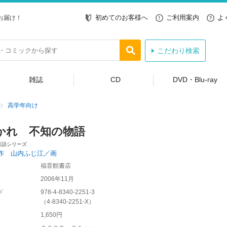
初めてのお客様へ
ご利用案内
よ
お届け！
こだわり検索
雑誌
CD
DVD・Blu-ray
高学年向け
かれ 不知の物語
童話シリーズ
作 山内ふじ江／画
福音館書店
2006年11月
ド
978-4-8340-2251-3
（
4-8340-2251-X
）
1,650円