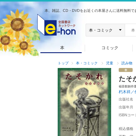
本、雑誌、CD・DVDをお近くの本屋さんに送料無料で
本
コミック
トップ
本・コミック
児童
読み物
たそ
福音館創作
朽木祥／
出版社名
出版年月
ISBNコー
税込価格