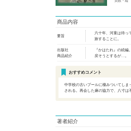
頁数・縦
商品内容
六十年、河童は待っ
要旨
旅することに。
出版社
『かはたれ』の続編
商品紹介
戻そうとするが…。
おすすめコメント
中学校の古いプールに棲みついてしま
される。再会した麻の協力で、八寸は
著者紹介