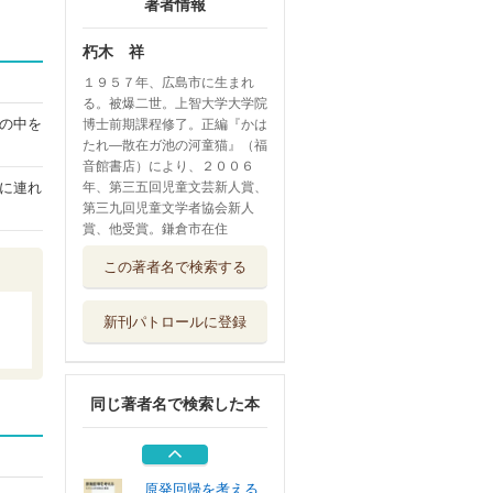
著者情報
朽木 祥
１９５７年、広島市に生まれ
る。被爆二世。上智大学大学院
の中を
博士前期課程修了。正編『かは
たれ―散在ガ池の河童猫』（福
音館書店）により、２００６
年、第三五回児童文芸新人賞、
に連れ
第三九回児童文学者協会新人
賞、他受賞。鎌倉市在住
彼岸花はきつねの
この著者名で検索する
かんざし
佼成出版社
新刊パトロールに登録
ねこもおでかけ
講談社
同じ著者名で検索した本
赤いめんどり
福音館書店
原発回帰を考える