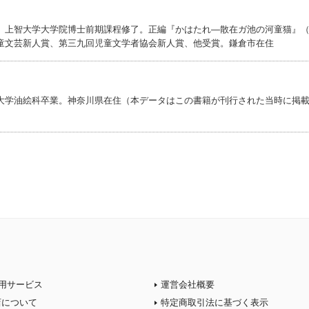
。上智大学大学院博士前期課程修了。正編『かはたれ―散在ガ池の河童猫』
童文芸新人賞、第三九回児童文学者協会新人賞、他受賞。鎌倉市在住
大学油絵科卒業。神奈川県在住（本データはこの書籍が刊行された当時に掲
用サービス
運営会社概要
店について
特定商取引法に基づく表示