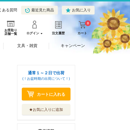
くある質問
最近見た商品
お気に入り
0
お受取り
ログイン
注文履歴
カート
店舗一覧
文具・雑貨
キャンペーン
通常１～２日で出荷
(！お盆時期の出荷について！)
カートに入れる
★お気に入りに追加