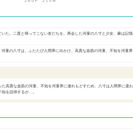
２６０Ｐ ２１ｃｍ
ていた。二度と帰ってこない友だちを。再会した河童の八寸と少女、麻は記憶
。河童の八寸は、ふたたび人間界に出かけ、高貴な血筋の河童、不知を河童界
った高貴な血筋の河童、不知を河童界に連れもどすため、八寸は人間界に遣わ
不知を説得するが…。