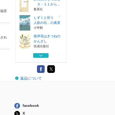
３・１１から...
集英社
（福音
しずくと祈り 「
人影の石」の真実
小学館
彼岸花はきつねの
載され
かんざし
佼成出版社
ねこもおでかけ
講談社
赤いめんどり
返品について
福音館書店
原発回帰を考える
３・１１から...
集英社
facebook
しずくと祈り 「
X