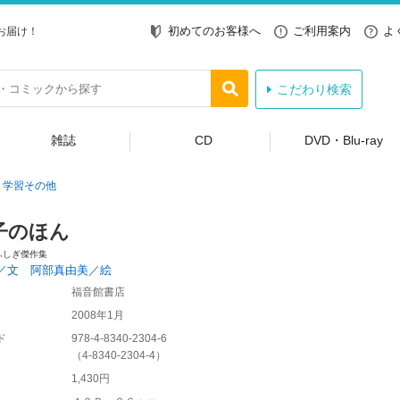
初めてのお客様へ
ご利用案内
よ
お届け！
こだわり検索
雑誌
CD
DVD・Blu-ray
学習その他
子のほん
ふしぎ傑作集
／文 阿部真由美／絵
福音館書店
2008年1月
ド
978-4-8340-2304-6
（
4-8340-2304-4
）
1,430円