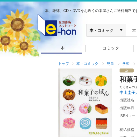
本、雑誌、CD・DVDをお近くの本屋さんに送料無料で
本
コミック
トップ
本・コミック
児童
学習
和菓
たくさんの
中山圭子
出版社名
出版年月
ISBNコー
税込価格