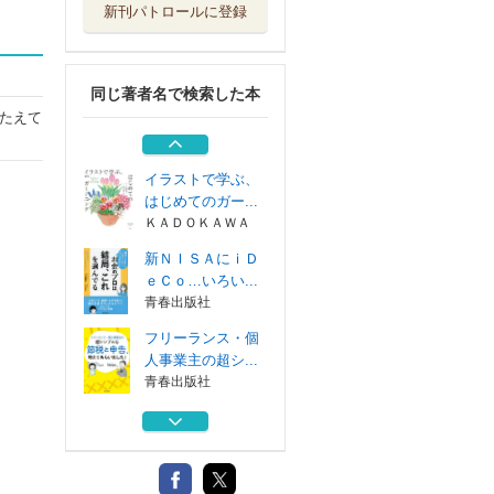
新刊パトロールに登録
どんなはながさく
？ きせつのはな
コクヨ
同じ著者名で検索した本
いろんなおやさい
たえて
どこになる？
コクヨ
イラストで学ぶ、
はじめてのガー...
ＫＡＤＯＫＡＷＡ
新ＮＩＳＡにｉＤ
ｅＣｏ…いろい...
青春出版社
フリーランス・個
人事業主の超シ...
青春出版社
どんなはながさく
？ きせつのはな
コクヨ