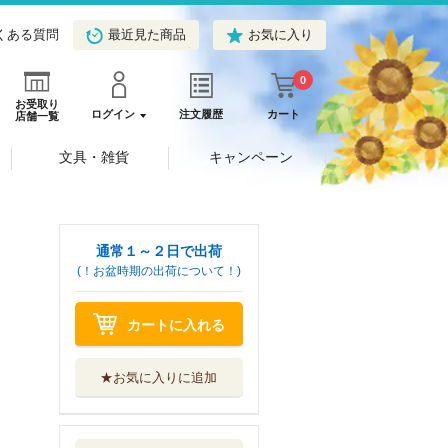
くある質問
最近見た商品
お気に入り
0
お受取り
ログイン
注文履歴
カート
店舗一覧
文具・雑貨
キャンペーン
通常１～２日で出荷
(！お盆時期の出荷について！)
カートに入れる
★お気に入りに追加
フリーランス・個
人事業主の超シ...
青春出版社