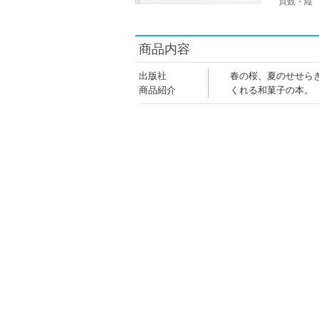
頁数・縦
商品内容
出版社
春の桜、夏のせせら
商品紹介
くれる和菓子の本。