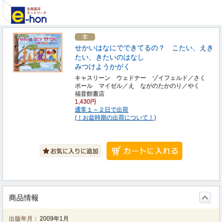
せかいはなにでできてるの？ こたい、えき
たい、きたいのはなし
みつけようかがく
キャスリーン ウェドナー ゾイフェルド／さく
ポール マイゼル／え ながのたかのり／やく
福音館書店
1,430円
通常１～２日で出荷
(！お盆時期の出荷について！)
商品情報
出版年月：
2009年1月