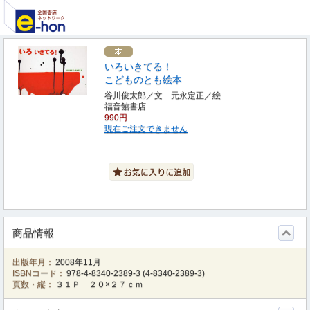
いろいきてる！
こどものとも絵本
谷川俊太郎／文 元永定正／絵
福音館書店
990円
現在ご注文できません
商品情報
出版年月：
2008年11月
ISBNコード：
978-4-8340-2389-3
(
4-8340-2389-3
)
頁数・縦：
３１Ｐ ２０×２７ｃｍ