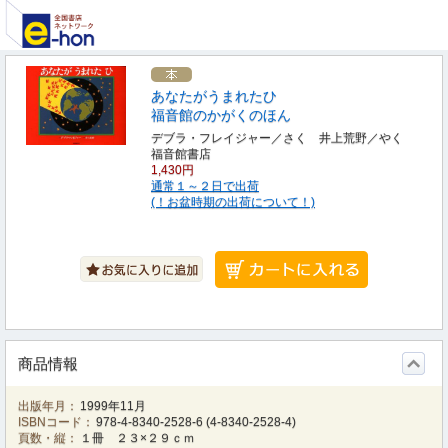
あなたがうまれたひ
福音館のかがくのほん
デブラ・フレイジャー／さく 井上荒野／やく
福音館書店
1,430円
通常１～２日で出荷
(！お盆時期の出荷について！)
商品情報
出版年月：
1999年11月
ISBNコード：
978-4-8340-2528-6
(
4-8340-2528-4
)
頁数・縦：
１冊 ２３×２９ｃｍ