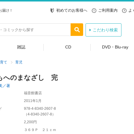
初めてのお客様へ
ご利用案内
よ
お届け！
こだわり検索
雑誌
CD
DVD・Blu-ray
育て
育児
もへのまなざし 完
美／著
福音館書店
2011年1月
ド
978-4-8340-2607-8
（
4-8340-2607-8
）
2,200円
３６９Ｐ ２１ｃｍ