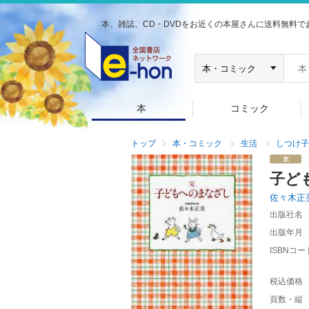
本、雑誌、CD・DVDをお近くの本屋さんに送料無料で
本
コミック
トップ
本・コミック
生活
しつけ子
子ど
佐々木正
出版社名
出版年月
ISBNコー
税込価格
頁数・縦