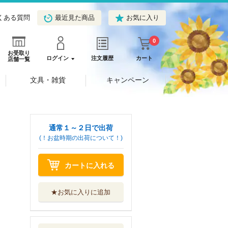
くある質問
最近見た商品
お気に入り
0
お受取り
ログイン
注文履歴
カート
店舗一覧
文具・雑貨
キャンペーン
通常１～２日で出荷
(！お盆時期の出荷について！)
カートに入れる
★お気に入りに追加
ＣＤ 発達障害の
子に「ちゃんと...
パンローリング