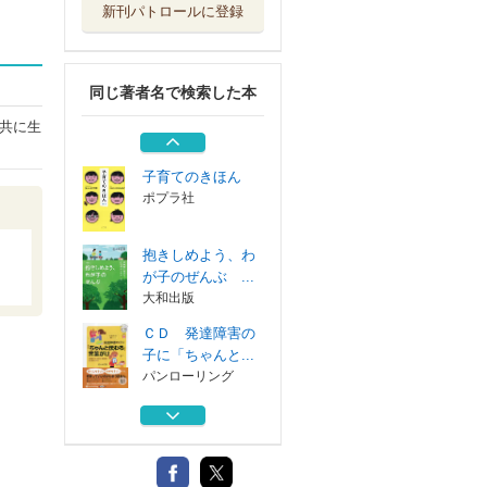
新刊パトロールに登録
子育てに迷ったと
きのお母さんへ...
大和書房
同じ著者名で検索した本
子どもの心が見え
てくる エリク...
共に生
ゆいぽおと
子育てのきほん
ポプラ社
抱きしめよう、わ
が子のぜんぶ ...
大和出版
ＣＤ 発達障害の
子に「ちゃんと...
パンローリング
子育てに迷ったと
きのお母さんへ...
大和書房