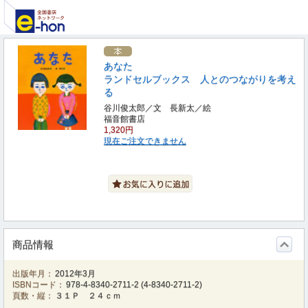
あなた
ランドセルブックス 人とのつながりを考え
る
谷川俊太郎／文 長新太／絵
福音館書店
1,320円
現在ご注文できません
商品情報
出版年月：
2012年3月
ISBNコード：
978-4-8340-2711-2
(
4-8340-2711-2
)
頁数・縦：
３１Ｐ ２４ｃｍ