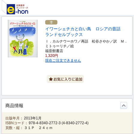
イワーシェチカと白い鳥 ロシアの昔話
ランドセルブックス
Ｉ．カルナウーホワ／再話 松谷さやか／訳 Ｍ．
ミトゥーリチ／絵
福音館書店
1,320円
現在ご注文できません
商品情報
出版年月：
2013年1月
ISBNコード：
978-4-8340-2772-3
(
4-8340-2772-4
)
頁数・縦：
３１Ｐ ２４ｃｍ