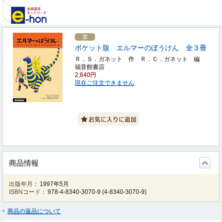
ポケット版 エルマーのぼうけん 全３冊
Ｒ．Ｓ．ガネット 作 Ｒ．Ｃ．ガネット 編
福音館書店
2,640円
現在ご注文できません
商品情報
出版年月：
1997年5月
ISBNコード：
978-4-8340-3070-9
(
4-8340-3070-9
)
商品の返品について