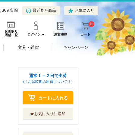
くある質問
最近見た商品
お気に入り
0
お受取り
ログイン
注文履歴
カート
店舗一覧
文具・雑貨
キャンペーン
通常１～２日で出荷
(！お盆時期の出荷について！)
カートに入れる
★お気に入りに追加
ボリスのちょうせ
んぺたぺたシー...
講談社