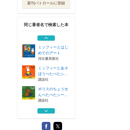
新刊パトロールに登録
うさこちゃんのた
んじょうび
福音館書店
同じ著者名で検索した本
ミッフィーおなじ
のどーれ？
講談社
ミッフィーとはじ
めてのアート
河出書房新社
ミッフィーとあそ
ぼうぺたぺたシ...
講談社
ボリスのちょうせ
んぺたぺたシー...
講談社
うさこちゃんのた
んじょうび
福音館書店