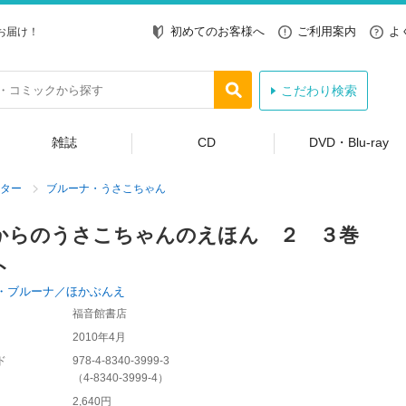
初めてのお客様へ
ご利用案内
よ
お届け！
こだわり検索
雑誌
CD
DVD・Blu-ray
ター
ブルーナ・うさこちゃん
からのうさこちゃんのえほん ２ ３巻
ト
・ブルーナ／ほかぶんえ
福音館書店
2010年4月
ド
978-4-8340-3999-3
（
4-8340-3999-4
）
2,640円