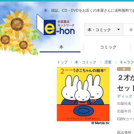
本、雑誌、CD・DVDをお近くの本屋さんに送料無料で
本
コミック
トップ
本・コミック
児童
キャラク
２才
セッ
ディック
出版社名
出版年月
ISBNコー
税込価格