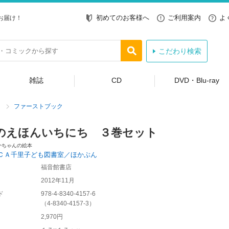
初めてのお客様へ
ご利用案内
よ
お届け！
こだわり検索
雑誌
CD
DVD・Blu-ray
ファーストブック
のえほんいちにち ３巻セット
かちゃんの絵本
ＣＡ千里子ども図書室／ほかぶん
福音館書店
2012年11月
ド
978-4-8340-4157-6
（
4-8340-4157-3
）
2,970円