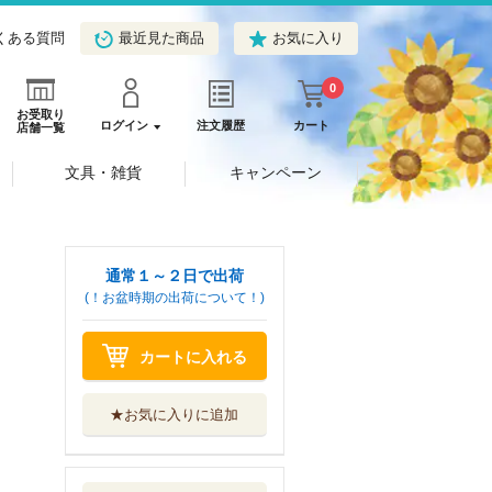
くある質問
最近見た商品
お気に入り
0
お受取り
ログイン
注文履歴
カート
店舗一覧
文具・雑貨
キャンペーン
通常１～２日で出荷
(！お盆時期の出荷について！)
カートに入れる
★お気に入りに追加
おやすみなさい
福音館書店