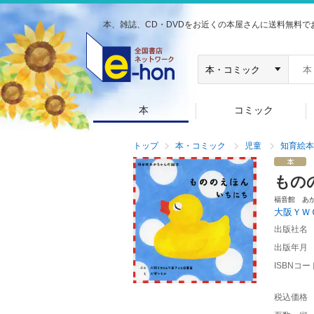
本、雑誌、CD・DVDをお近くの本屋さんに送料無料で
本
コミック
トップ
本・コミック
児童
知育絵本
もの
福音館 あ
大阪ＹＷ
出版社名
出版年月
ISBNコー
税込価格