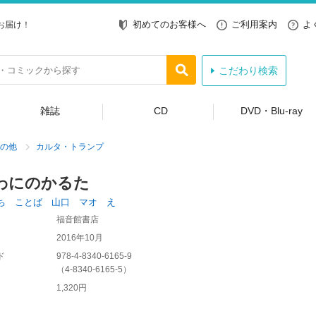
初めてのお客様へ
ご利用案内
よ
お届け！
こだわり検索
雑誌
CD
DVD・Blu-ray
の他
カルタ・トランプ
わにのかるた
ち ことば 山口 マオ え
福音館書店
2016年10月
ド
978-4-8340-6165-9
（
4-8340-6165-5
）
1,320円