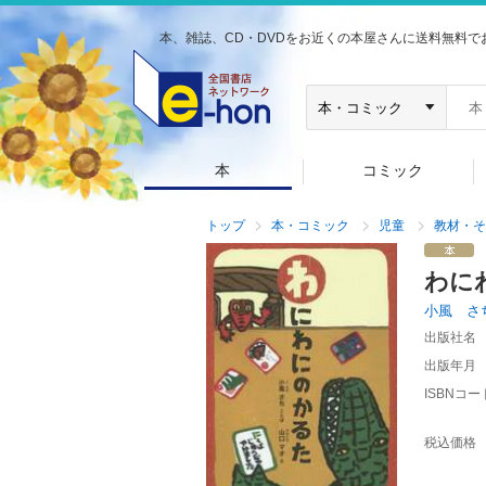
本、雑誌、CD・DVDをお近くの本屋さんに送料無料で
本
コミック
トップ
本・コミック
児童
教材・そ
わに
小風 さ
出版社名
出版年月
ISBNコー
税込価格