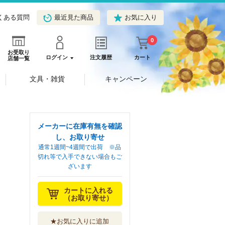
くある質問
最近見た商品
お気に入り
0
お受取り
ログイン
注文履歴
カート
店舗一覧
文具・雑貨
キャンペーン
メーカーに在庫有無を確認
し、お取り寄せ
通常1週間~4週間で出荷 ※品
切れ等で入手できない場合もご
ざいます
カートに入れる
（お取り寄せ）
★お気に入りに追加