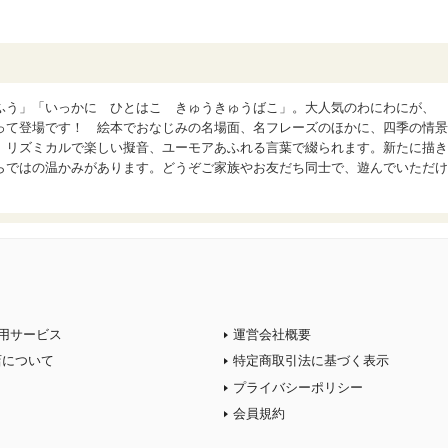
ふう」「いっかに ひとはこ きゅうきゅうばこ」。大人気のわにわにが、
って登場です！ 絵本でおなじみの名場面、名フレーズのほかに、四季の情景
、リズミカルで楽しい擬音、ユーモアあふれる言葉で綴られます。新たに描き
らではの温かみがあります。どうぞご家族やお友だち同士で、遊んでいただけ
用サービス
運営会社概要
店について
特定商取引法に基づく表示
プライバシーポリシー
会員規約