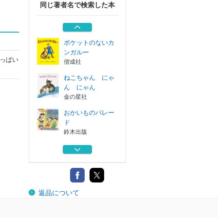
同じ著者名で検索した本
まめのかぞえうた
鈴木出版
ポケットのないカ
ンガルー
っぱい
偕成社
ねこちゃん にゃ
ん にゃん
金の星社
おかいものパレー
ド
鈴木出版
四人のヤッコ
鈴木出版
まめのかぞえうた
返品について
鈴木出版
ポケットのないカ