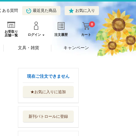
くある質問
最近見た商品
お気に入り
0
お受取り
ログイン
注文履歴
カート
店舗一覧
文具・雑貨
キャンペーン
現在ご注文できません
★お気に入りに追加
おかいものパレー
ド
鈴木出版
新刊パトロールに登録
四人のヤッコ
鈴木出版