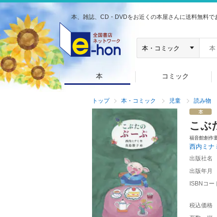
本、雑誌、CD・DVDをお近くの本屋さんに送料無料で
本
コミック
トップ
本・コミック
児童
読み物
こぶ
福音館創作
西内ミナ
出版社名
出版年月
ISBNコー
税込価格