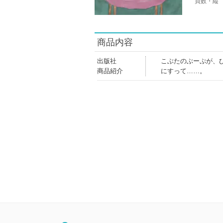
頁数・縦
商品内容
出版社
こぶたのぶーぷが、
商品紹介
にすって……。