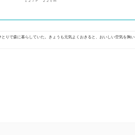
１２７Ｐ ２２ｃｍ
ひとりで森に暮らしていた。きょうも元気よくおきると、おいしい空気を胸い