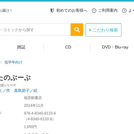
初めてのお客様へ
ご利用案内
よ
お届け！
こだわり検索
雑誌
CD
DVD・Blu-ray
低学年向け
たのぶーぷ
童話シリーズ
ミ／作 真島節子／絵
福音館書店
2014年11月
ド
978-4-8340-8133-6
（
4-8340-8133-8
）
1,650円