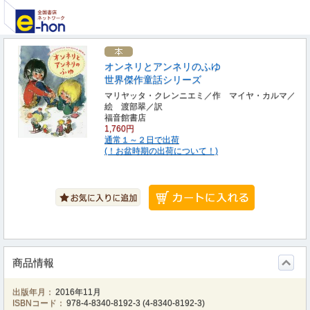
オンネリとアンネリのふゆ
世界傑作童話シリーズ
マリヤッタ・クレンニエミ／作 マイヤ・カルマ／
絵 渡部翠／訳
福音館書店
1,760円
通常１～２日で出荷
(！お盆時期の出荷について！)
商品情報
出版年月：
2016年11月
ISBNコード：
978-4-8340-8192-3
(
4-8340-8192-3
)