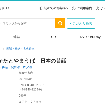
初めてのお客様へ
ご利用案内
よ
お届け！
こだわり検索
雑誌
CD
DVD・Blu-ray
民話・神話・古典絵本
かたとやまうば 日本の昔話
／再話 関野凖一郎／画
福音館書店
2016年3月
ド
978-4-8340-8219-7
（
4-8340-8219-9
）
990円
２７Ｐ ２７ｃｍ