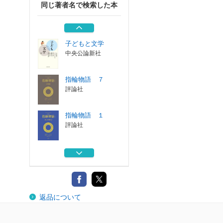
同じ著者名で検索した本
指輪物語 ３
評論社
子どもと文学
中央公論新社
指輪物語 ７
評論社
指輪物語 １
評論社
指輪物語 ２
評論社
指輪物語 ３
返品について
評論社
子どもと文学