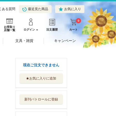
くある質問
最近見た商品
お気に入り
0
お受取り
ログイン
注文履歴
カート
店舗一覧
文具・雑貨
キャンペーン
現在ご注文できません
★お気に入りに追加
指輪物語 １
評論社
新刊パトロールに登録
指輪物語 ２
評論社