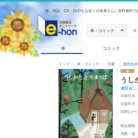
本、雑誌、CD・DVDをお近くの本屋さんに送料無料で
本
コミック
トップ
本・コミック
児童
創作絵本
うし
瀬田貞二
出版社名
出版年月
ISBNコー
税込価格
頁数・縦