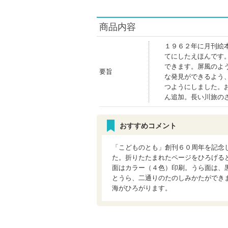
商品内容
１９６２年に月刊絵
てにしたえほんです
できます。屏風のよ
要旨
な発見ができるよう
つようにしました。
ん追加。長い川旅の
おすすめコメント
「こどものとも」創刊６０周年を記念
た。折りたたまれたページをひろげる
面はカラー（４色）印刷。うら面は、
とうら、二通りのたのしみかたができ
海がひろがります。