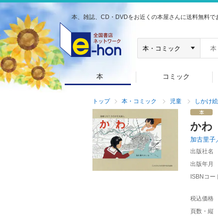
本、雑誌、CD・DVDをお近くの本屋さんに送料無料で
本
コミック
トップ
本・コミック
児童
しかけ絵
かわ
加古里子
出版社名
出版年月
ISBNコー
税込価格
頁数・縦