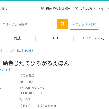
初めてのお客様へ
ご利用案内
よ
お届け！
こだわり検索
雑誌
CD
DVD・Blu-ray
本
しかけ絵本その他
 絵巻じたてひろがるえほん
／さくえ
福音館書店
2016年9月
ド
978-4-8340-8271-5
（
4-8340-8271-7
）
3,300円
〔５８Ｐ〕 １９×２６ｃｍ