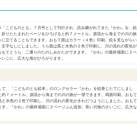
本「こどものとも」７月号として刊行され、読み継がれてきた『かわ』を、絵
。折りたたまれたページをひろげると約７メートル。源流から海までの川の旅
うに立てることもできます。おもて面はカラー（４色）印刷。絵を見ながらい
、文字なしにしました。うら面は黒と水色の２色で印刷し、川の流れの変化が
おもてとうら、二通りのたのしみかたができます。『かわ』の最終場面に２ペ
さいごに、広大な海がひろがります。
して、「こどものとも絵本」のロングセラー『かわ』を絵巻じたてにしまし
と約７メートル。源流から海までの川の旅が一望できます。両面印刷。おもて
黒と水色の２色で印刷し、川の流れの変化がきわだつようにしました。おもて
ます。『かわ』の最終場面に２ページぶん追加。長い川旅のさいごに、広大な