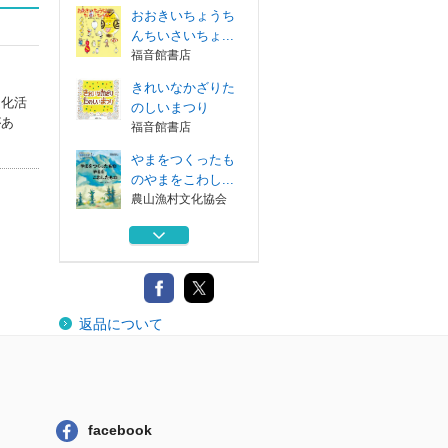
おおきいちょうち
んちいさいちょ...
福音館書店
きれいなかざりた
文化活
のしいまつり
があ
福音館書店
やまをつくったも
のやまをこわし...
農山漁村文化協会
かわはながれるか
わははこぶ 川...
農山漁村文化協会
うみはおおきいう
返品について
みはすごい 海...
農山漁村文化協会
おおきいちょうち
んちいさいちょ...
福音館書店
facebook
きれいなかざりた