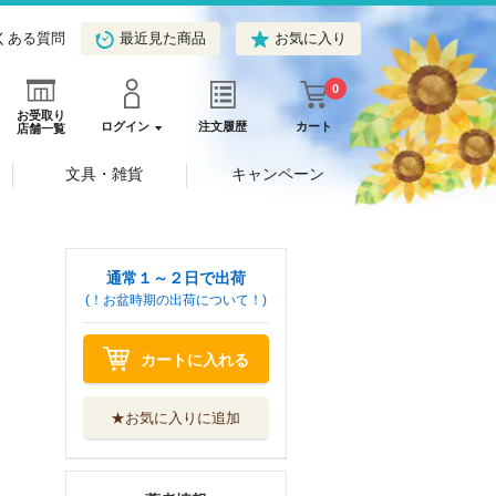
くある質問
最近見た商品
お気に入り
0
お受取り
ログイン
注文履歴
カート
店舗一覧
文具・雑貨
キャンペーン
通常１～２日で出荷
(！お盆時期の出荷について！)
カートに入れる
★お気に入りに追加