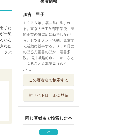
著者情報
加古 里子
１９２６年、福井県に生まれ
巻じた
る。東京大学工学部卒業後、民
が一望
間企業の研究所に勤務しなが
ろいろ
ら、セツルメント活動、児童文
きわだ
化活動に従事する。６００冊に
ージぶ
のぼる児童書のほか、著書多
数。福井県越前市に「かこさと
しふるさと絵本館〓（らく）」
が …
やまをつくったも
この著者名で検索する
のやまをこわし...
農山漁村文化協会
新刊パトロールに登録
かわはながれるか
わははこぶ 川...
農山漁村文化協会
同じ著者名で検索した本
うみはおおきいう
みはすごい 海...
農山漁村文化協会