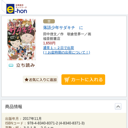
落語少年サダキチ に
田中啓文／作 朝倉世界一／画
福音館書店
1,650円
通常１～２日で出荷
(！お盆時期の出荷について！)
商品情報
出版年月：
2017年11月
ISBNコード：
978-4-8340-8371-2
(
4-8340-8371-3
)
頁数・縦：
３０１Ｐ ２０ｃｍ