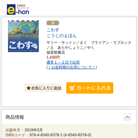
こわす
こうじのえほん
サリー・サットン／さく ブライアン・ラブロック
／え あらやしょうこ／やく
福音館書店
1,430円
通常１～２日で出荷
(！お盆時期の出荷について！)
商品情報
出版年月：
2019年3月
ISBNコード：
978-4-8340-8378-1
(
4-8340-8378-0
)