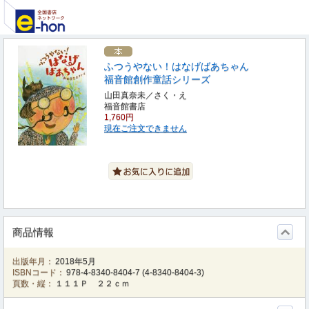
ふつうやない！はなげばあちゃん
福音館創作童話シリーズ
山田真奈未／さく・え
福音館書店
1,760円
現在ご注文できません
商品情報
出版年月：
2018年5月
ISBNコード：
978-4-8340-8404-7
(
4-8340-8404-3
)
頁数・縦：
１１１Ｐ ２２ｃｍ