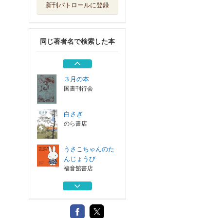
新刊パトロールに登録
根っこのこどもた
ち目をさます
童話館出版
同じ著者名で検索した本
子どもと文学
中央公論新社
３月の本
国書刊行会
白さぎ
のら書店
うさこちゃんのた
んじょうび
福音館書店
根っこのこどもた
ち目をさます
童話館出版