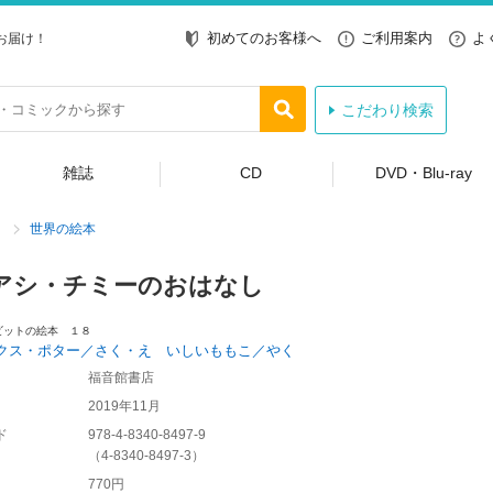
初めてのお客様へ
ご利用案内
よ
お届け！
こだわり検索
雑誌
CD
DVD・Blu-ray
世界の絵本
アシ・チミーのおはなし
ビットの絵本 １８
クス・ポター／さく・え いしいももこ／やく
福音館書店
2019年11月
ド
978-4-8340-8497-9
（
4-8340-8497-3
）
770円