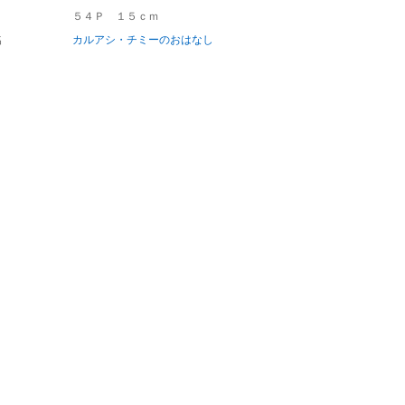
５４Ｐ １５ｃｍ
名
カルアシ・チミーのおはなし