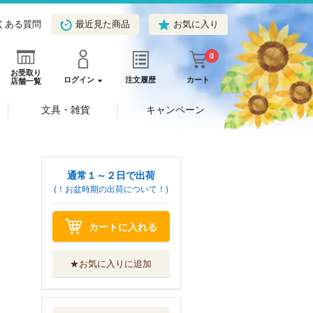
くある質問
最近見た商品
お気に入り
0
お受取り
ログイン
注文履歴
カート
店舗一覧
文具・雑貨
キャンペーン
通常１～２日で出荷
(！お盆時期の出荷について！)
カートに入れる
★お気に入りに追加
うさこちゃんのた
んじょうび
福音館書店