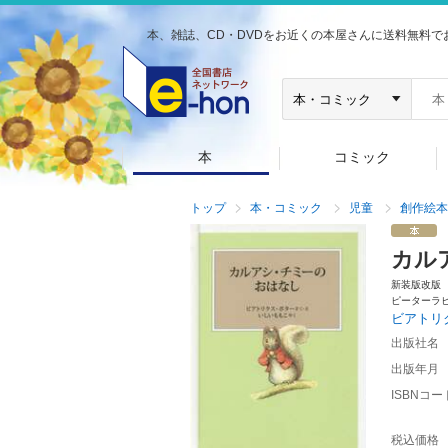
本、雑誌、CD・DVDをお近くの本屋さんに送料無料で
本
コミック
トップ
本・コミック
児童
創作絵本
カル
新装版改版
ピーターラ
ビアトリ
出版社名
出版年月
ISBNコー
税込価格