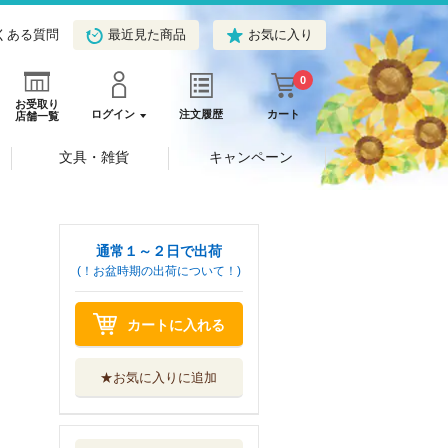
くある質問
最近見た商品
お気に入り
0
お受取り
ログイン
注文履歴
カート
店舗一覧
文具・雑貨
キャンペーン
通常１～２日で出荷
(！お盆時期の出荷について！)
カートに入れる
★お気に入りに追加
無伴奏女声合唱の
ためのモニュメ...
音楽之友社