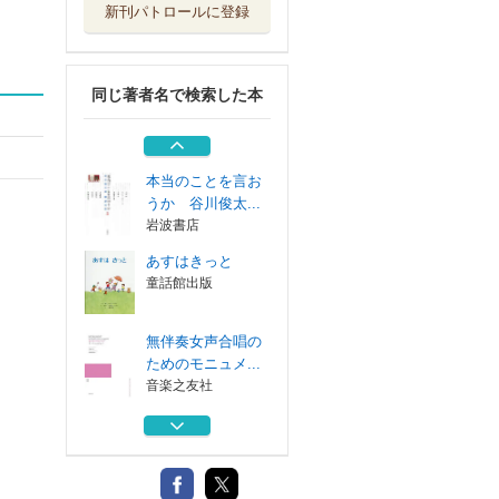
新刊パトロールに登録
無伴奏童声合唱組
曲 もりはみて...
音楽之友社
同じ著者名で検索した本
夏のいしゃ
童心社
本当のことを言お
うか 谷川俊太...
岩波書店
あすはきっと
童話館出版
無伴奏女声合唱の
ためのモニュメ...
音楽之友社
無伴奏童声合唱組
曲 もりはみて...
音楽之友社