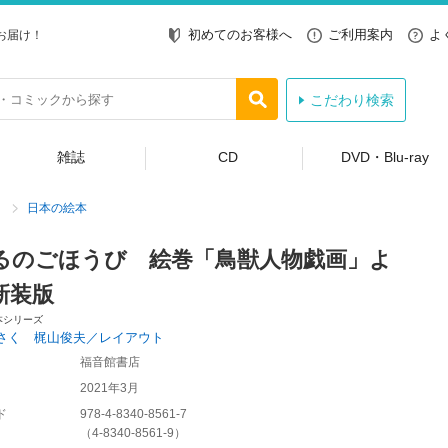
初めてのお客様へ
ご利用案内
よ
お届け！
こだわり検索
雑誌
CD
DVD・Blu-ray
日本の絵本
るのごほうび 絵巻「鳥獣人物戯画」よ
新装版
本シリーズ
さく 梶山俊夫／レイアウト
福音館書店
2021年3月
ド
978-4-8340-8561-7
（
4-8340-8561-9
）