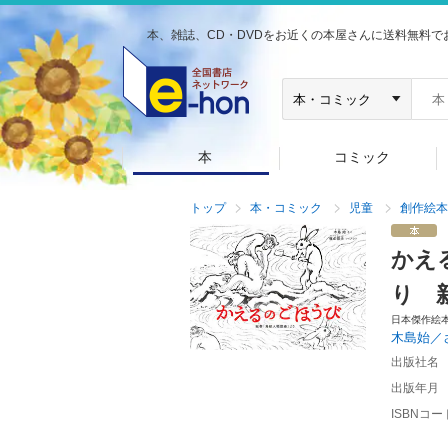
本、雑誌、CD・DVDをお近くの本屋さんに送料無料で
本
コミック
トップ
本・コミック
児童
創作絵本
かえ
り 
日本傑作絵
木島始／
出版社名
出版年月
ISBNコー