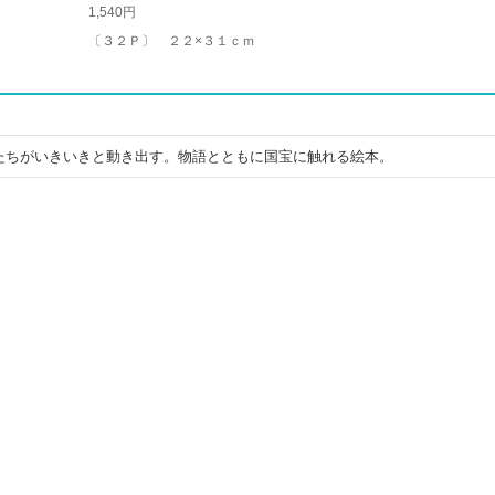
1,540円
〔３２Ｐ〕 ２２×３１ｃｍ
たちがいきいきと動き出す。物語とともに国宝に触れる絵本。