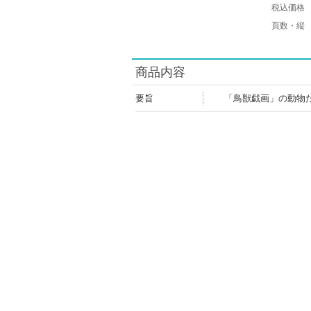
税込価格
頁数・縦
商品内容
要旨
「鳥獣戯画」の動物