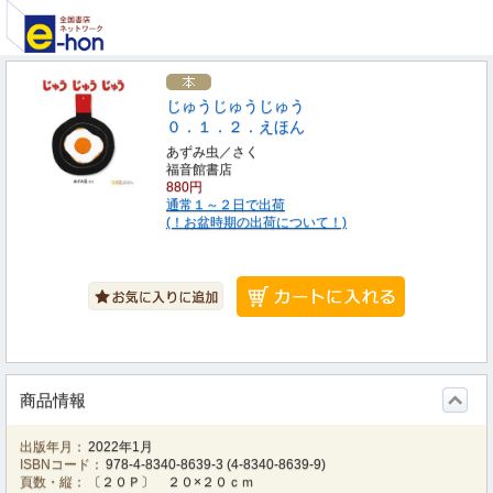
じゅうじゅうじゅう
０．１．２．えほん
あずみ虫／さく
福音館書店
880円
通常１～２日で出荷
(！お盆時期の出荷について！)
商品情報
出版年月：
2022年1月
ISBNコード：
978-4-8340-8639-3
(
4-8340-8639-9
)
頁数・縦：
〔２０Ｐ〕 ２０×２０ｃｍ