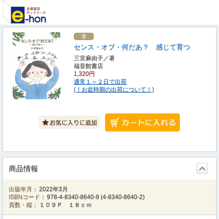
センス・オブ・何だあ？ 感じて育つ
三宮麻由子／著
福音館書店
1,320円
通常１～２日で出荷
(！お盆時期の出荷について！)
商品情報
出版年月：
2022年3月
ISBNコード：
978-4-8340-8640-9
(
4-8340-8640-2
)
頁数・縦：
１０９Ｐ １８ｃｍ