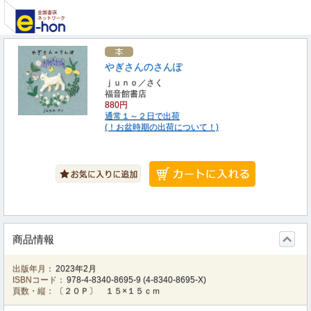
やぎさんのさんぽ
ｊｕｎｏ／さく
福音館書店
880円
通常１～２日で出荷
(！お盆時期の出荷について！)
商品情報
出版年月：
2023年2月
ISBNコード：
978-4-8340-8695-9
(
4-8340-8695-X
)
頁数・縦：
〔２０Ｐ〕 １５×１５ｃｍ